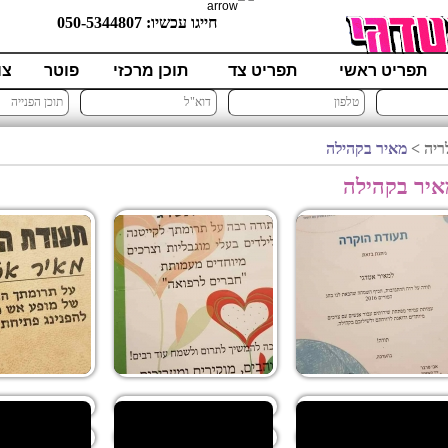
מא
חייגו עכשיו:
050-5344807
תפריט ראשי
תפריט צד
תוכן מרכזי
פוטר
צו
דף הבית
אודות
ימי הולדת
בת/בר מצו
ריה >
מאיר בקהילה
איר בקהילה