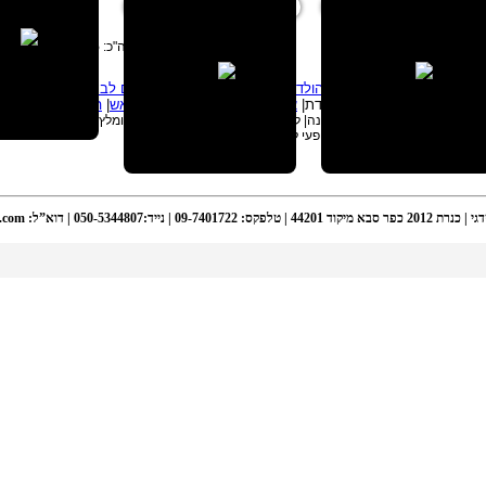
סה"כ:
75
טוטנים
|
מופע ג'אגלינג|
יום הולדת קרקס
|
הולכי קביים
|
מופעים לבר מצווה
|
ימי הולד
לבר מצווה
| הפעלה ליום הולדת|
אטרקציות ליום הולדת
|
מופע אש
|
הפעלות לבר מצווה
| להטוטן במרכז| להטוטן לחתונה| להטוטן לאירועי חברות| להטוטן מומלץ| להטוטן אש|
יים לאירועים| מופעי להטוטן| מופעי להטטנות | סדנאות להטוטנות |
לינג
 | טלפקס: 09-7401722 | נייד:050-5344807 | דוא”ל:
.com