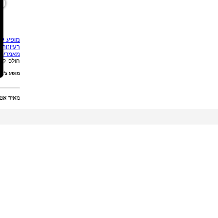
מופע לה
רעיונות 
מאמרים
הולכי קב
מופע ג'אג
מאיר אטדגי | כנרת 2012 כפר סבא מיקוד 44201