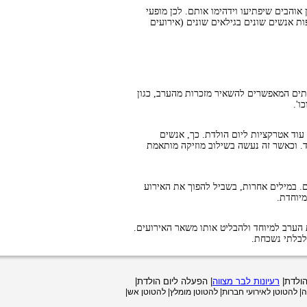
אוהבים שיפתיעו וידהימו אותם. לכן מופעי
ת אנשים שונים בגילאים שונים (אירועים
ותים המאפשרים להשאיר מזכרות מהערב, כגון
ו'.
וד אטרקציות ליום הולדת. כך, אנשים
ד. וכאשר זה נעשה בשילוב מוזיקה מותאמת
ם. במילים אחרות, בשביל להפוך את האירוע
יוחדת.
הערב למיוחד ולהבליט אותו משאר האירועים.
לבלתי נשכחת.
 הולדת|
רעיונות לבר מצווה
| הפעלה ליום הולדת|
| להטוטן לאירועי חברות| להטוטן מומלץ| להטוטן אש|