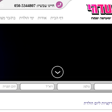
מא
חייגו עכשיו:
050-5344807
דף הבית
אודות
ימי הולדת
בת/בר מצו
קציות ליום הולדת