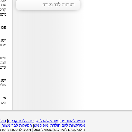
קבוצ
רעיונות לבר מצווה
עם ז
קרקס
משפח
עם א
ישנן
מגנט
חשוב
המער
אישי
ישנן
שלכם
אין 
הלהט
מופע להטוטנים
|
מופע ג'אגלינג|
יום הולדת קרקס
|
הולכ
אטרקציות ליום הולדת
|
מופע אש
|
הפעלות לבר מצווה|
ה
הולכי קביים לאירועים| מופעי להטוטן| מופעי להטטנות | סד