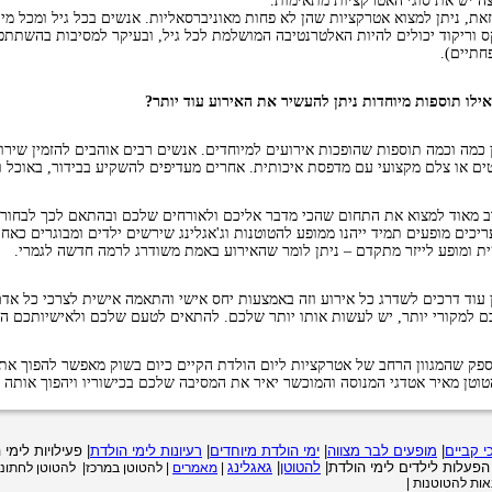
ה יש את סוגי האטרקציות מתאימות.
את, ניתן למצוא אטרקציות שהן לא פחות מאוניברסאליות. אנשים בכל גיל ומכל מין 
 וריקוד יכולים להיות האלטרנטיבה המושלמת לכל גיל, ובעיקר למסיבות בהשתתפו
תיים).
ילו תוספות מיוחדות ניתן להעשיר את האירוע עוד יותר?
 כמה וכמה תוספות שהופכות אירועים למיוחדים. אנשים רבים אוהבים להזמין שיר
ים או צלם מקצועי עם מדפסת איכותית. אחרים מעדיפים להשקיע בבידור, באוכל וכ
 מאוד למצוא את התחום שהכי מדבר אליכם ולאורחים שלכם ובהתאם לכך לבחור ע
יכים מופעים תמיד ייהנו ממופע להטוטנות וג'אגלינג שירשים ילדים ומבוגרים כאח
ת ומופע לייזר מתקדם – ניתן לומר שהאירוע באמת משודרג לרמה חדשה לגמרי.
 עוד דרכים לשדרג כל אירוע וזה באמצעות יחס אישי והתאמה אישית לצרכי כל אד
 למקורי יותר, יש לעשות אותו יותר שלכם. להתאים לטעם שלכם ולאישיותכם המ
ספק שהמגוון הרחב של אטרקציות ליום הולדת הקיים כיום בשוק מאפשר להפוך את 
וטן מאיר אטדגי המנוסה והמוכשר יאיר את המסיבה שלכם בכישוריו ויהפוך אותה 
י קביים
|
מופעים לבר מצווה
|
ימי הולדת מיוחדים
|
רעיונות לימי הולדת
| פעילויות לימי
פעלות לילדים לימי הולדת|
להטוטן
|
גאגלינג
|
מאמרים
| להטוטן במרכז| להטוטן לחתונה
נאות להטוטנות |